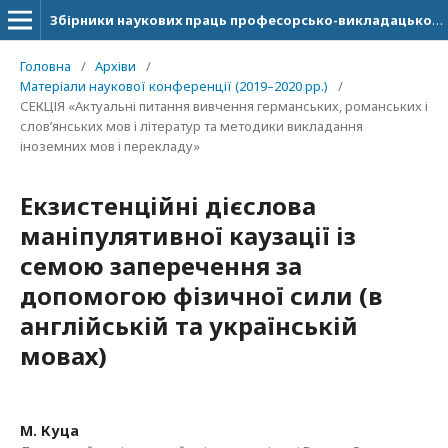
Збірники наукових праць професорсько-викладацького складу ДонНУ імені Василя Стуса.
Головна
/
Архіви
/
Матеріали наукової конференції (2019–2020 рр.)
/
СЕКЦІЯ «Актуальні питання вивчення германських, романських і
слов’янських мов і літератур та методики викладання
іноземних мов і перекладу»
Екзистенційні дієслова
маніпулятивної каузації із
семою заперечення за
допомогою фізичної сили (в
англійській та українській
мовах)
М. Куца