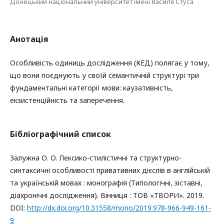
Донецький національний університет імені Василя Стуса
Анотація
Особливість одиниць дослідження (КЕД) полягає у тому,
що вони поєднують у своїй семантичній структурі три
фундаментальні категорії мови: каузативність,
екзистенційність та заперечення.
Бібліографічний список
Залужна О. О. Лексико-стилістичні та структурно-
синтаксичні особливості привативних дієслів в англійській
та українській мовах : монографія (Типологічні, зіставні,
діахронічні дослідження). Вінниця : ТОВ «ТВОРИ». 2019.
DOI:
http://dx.doi.org/10.31558/mono/2019.978-966-949-161-
9