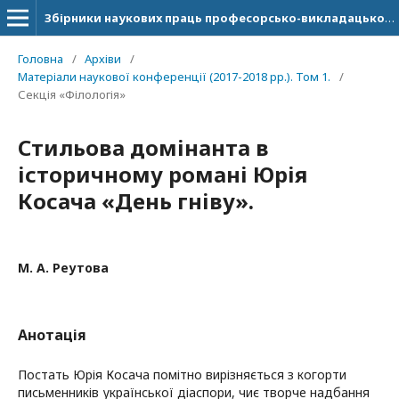
Збірники наукових праць професорсько-викладацького складу ДонНУ імені Василя Стуса.
Головна
/
Архіви
/
Матеріали наукової конференції (2017-2018 рр.). Том 1.
/
Секція «Філологія»
Стильова домінанта в
історичному романі Юрія
Косача «День гніву».
М. А. Реутова
Анотація
Постать Юрія Косача помітно вирізняється з когорти
письменників української діаспори, чиє творче надбання