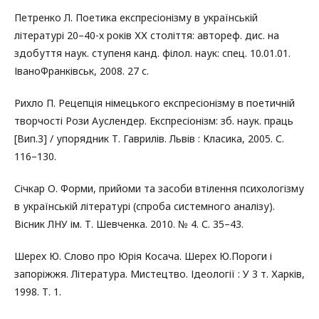
Петренко Л. Поетика експресіонізму в українській
літературі 20–40-х років ХХ століття: автореф. дис. на
здобуття наук. ступеня канд. філол. наук: спец. 10.01.01.
ІваноФранківськ, 2008. 27 с.
Рихло П. Рецепція німецького експресіонізму в поетичній
творчості Рози Ауслендер. Експресіонізм: зб. наук. праць
[Вип.3] / упорядник Т. Гаврилів. Львів : Класика, 2005. С.
116–130.
Січкар О. Форми, прийоми та засоби втілення психологізму
в українській літературі (спроба системного аналізу).
Вісник ЛНУ ім. Т. Шевченка. 2010. № 4. С. 35–43.
Шерех Ю. Слово про Юрія Косача. Шерех Ю.Пороги і
запоріжжя. Література. Мистецтво. Ідеології : У 3 т. Харків,
1998. Т. 1.