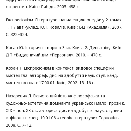
стереотип. Київ : Либідь, 2005. 488 с.
Експресіонізм. Літературознавча енциклопедія: у 2 томах.
Т. 1 / авт.-уклад. Ю. І. Ковалів. Київ : ВЦ «Академія», 2007.
С. 322–324.
Косач Ю. Історичні твори: в 3 кн. Книга 2: День гніву. Київ :
ДП «Видавничий дім «Персонал», 2010. – 478 с.
Кохан Т. Експресіонізм в контексті видової специфіки
мистецтва: автореф. дис. на здобуття наук. ступ. канд.
мистецтвознав: 17.00.01. Київ, 2002. 15–16 с.
Назаревич Л. Екзистенційність як філософська та
художньо-естетична домінанта української малої прози к.
XIX – поч. XX ст.: автореф. дис. на здобуття наук. ступеня
к. філол. н.: спец. 10.01.06 «теорія літератури» Тернопіль,
2008. С. 7–12.