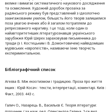
велике і вимагає систематичного наукового дослідження
та осмислення. Художній доробок прозаїка за
радянського режиму був представлений з ідеологічно
заангажованим ухилом, більшість його творів залишилися
поза увагою вчених або й загалом потрапляли до
репресованого наративу. І це тоді, коли один із
найавторитетніших літературознавців українського
зарубіжжя Юрій Шерех зараховував письменника до
тріади (з І. Костецьким і В. Домонтовичем) найвідоміших
мурівських «європеїстів», називаючи їхню творчість
експериментальною.
Бібліографічний список
Агєєва В. Між екзотизмом і традицією. Проза про життя
інших : Юрій Косач : тексти, інтерпретації, коментарі. Київ :
Факт, 2003. 443 с.
Галич О., Назарець В., Васильєв Є. Теорія літератури:
підручник / за наук. ред. Олександра Галича. 2-ге вид.,